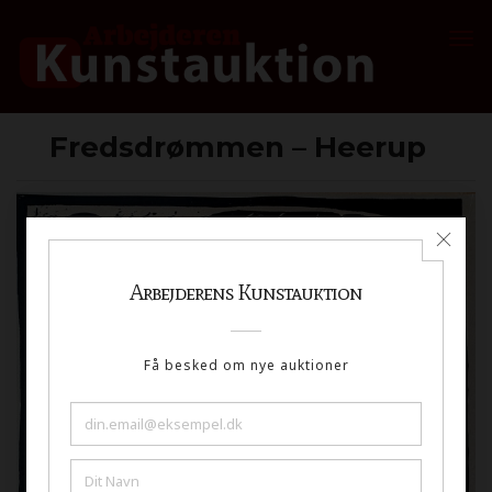
Fredsdrømmen – Heerup