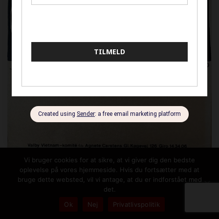
Vi bruger cookies for at sikre, at vi giver dig den bedste
oplevelse på vores hjemmeside. Hvis du fortsætter med at
Vindende bud:
350,00
kr.
bruge dette websted, vil vi antage, at du er indforstået med
det.
Ok
Nej
Privatlivspolitik