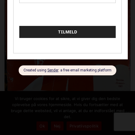
Vi bruger cookies for at sikre, at vi giver dig den bedste
oplevelse på vores hjemmeside. Hvis du fortsætter med at
Vindende bud:
450,00
kr.
bruge dette websted, vil vi antage, at du er indforstået med
det.
Ok
Nej
Privatlivspolitik