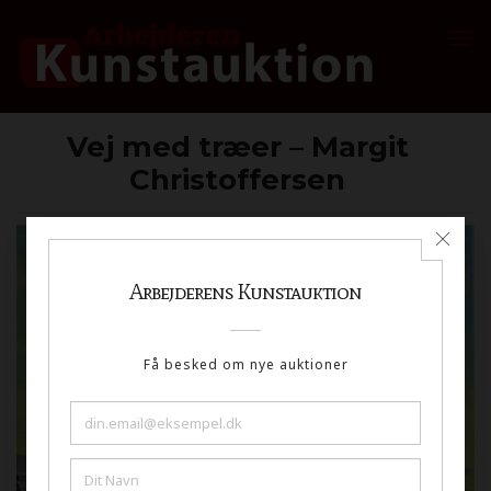
Vej med træer – Margit
Christoffersen