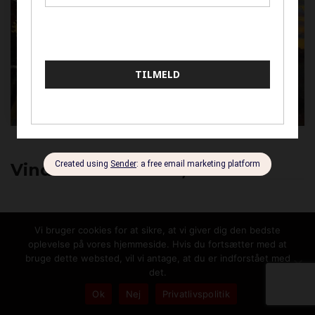
Vindende bud:
950,00
kr.
Vi bruger cookies for at sikre, at vi giver dig den bedste
DESCRIPTION
oplevelse på vores hjemmeside. Hvis du fortsætter med at
bruge dette websted, vil vi antage, at du er indforstået med
AUKTIONS-HISTORIK
det.
Ok
Nej
Privatlivspolitik
Margit Christoffersen maler primært med acryl,