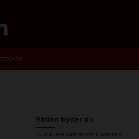
EJDEREN
Sådan byder du
Du skal være oprettet som bruger for at