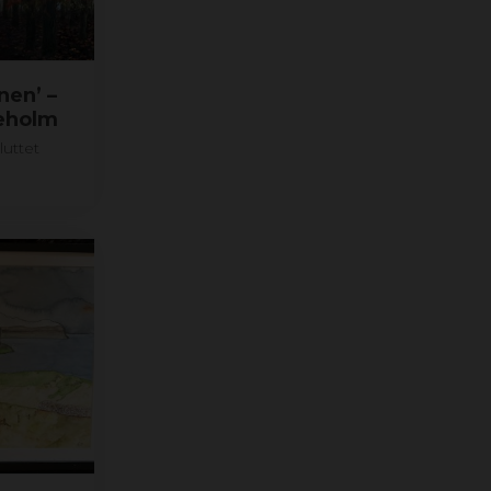
nen’ –
ueholm
luttet