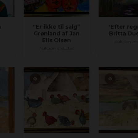
a
“Er ikke til salg”
‘Efter reg
Grønland af Jan
Britta D
Elis Olsen
Auktion afs
Auktion afsluttet