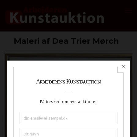
Maleri af Dea Trier Mørch