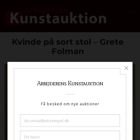
Kvinde på sort stol – Grete
Folman