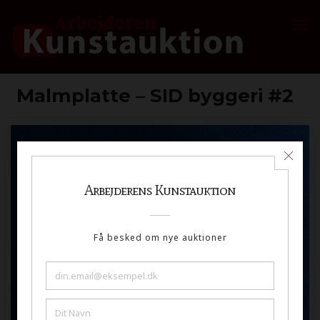
Malmplatte – SID byggeri #2