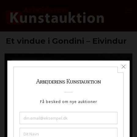
Et vindue i Gondini – Eivindur